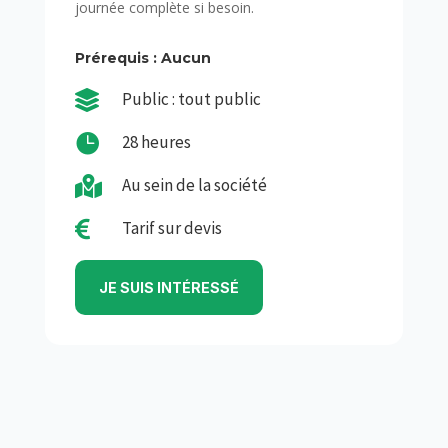
journée complète si besoin.
Prérequis : Aucun

Public : tout public

28 heures

Au sein de la société

Tarif sur devis
JE SUIS INTÉRESSÉ